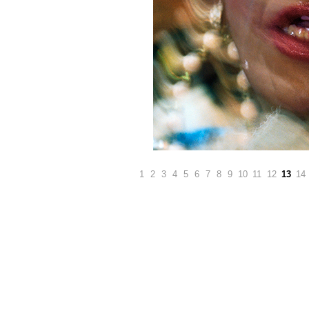
1
2
3
4
5
6
7
8
9
10
11
12
13
14