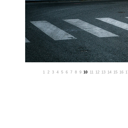
1
2
3
4
5
6
7
8
9
10
11
12
13
14
15
16
1