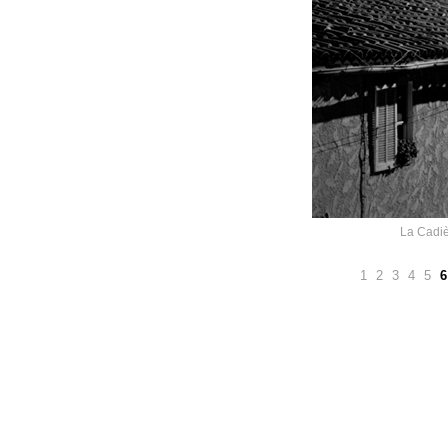
La Cadiè
1
2
3
4
5
6