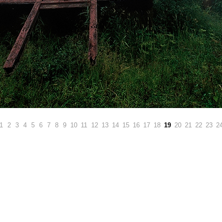
1
2
3
4
5
6
7
8
9
10
11
12
13
14
15
16
17
18
19
20
21
22
23
2