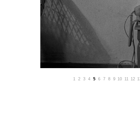
1
2
3
4
5
6
7
8
9
10
11
12
1