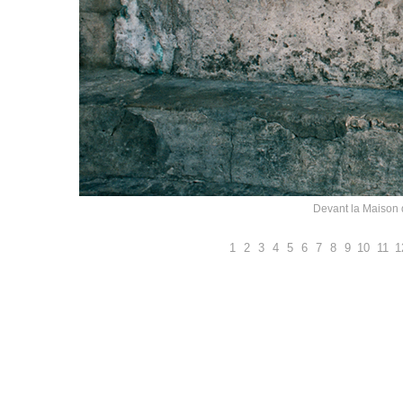
Devant la Maison 
1
2
3
4
5
6
7
8
9
10
11
1