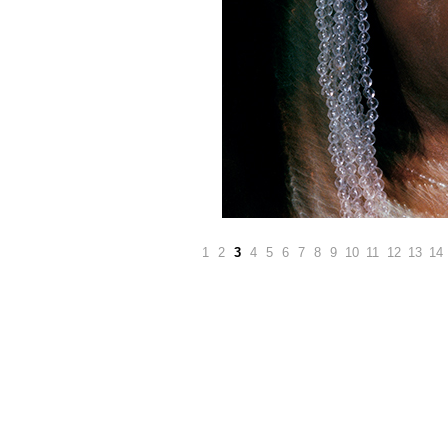
1
2
3
4
5
6
7
8
9
10
11
12
13
14