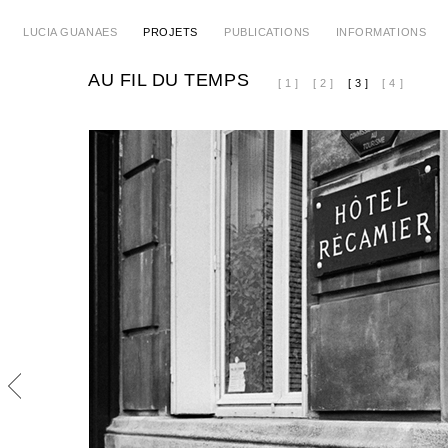
LUCIA GUANAES
PROJETS
PUBLICATIONS
INFORMATIONS
AU FIL DU TEMPS
[ 1 ]
[ 2 ]
[ 3 ]
[ 4 ]