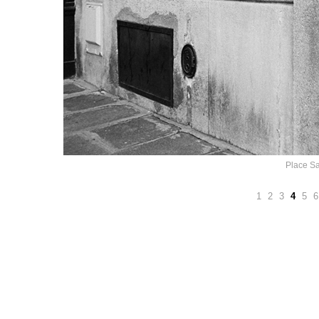
Place Sa
1
2
3
4
5
6