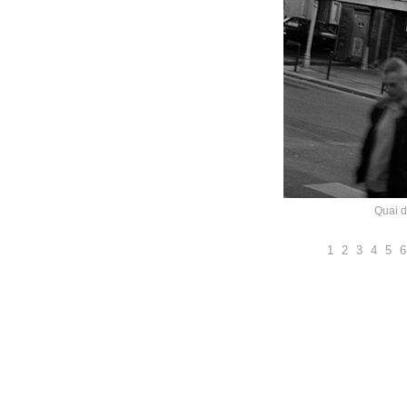
Quai d
1
2
3
4
5
6