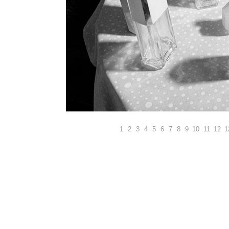
1
2
3
4
5
6
7
8
9
10
11
12
1