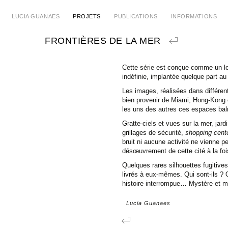
LUCIA GUANAES
PROJETS
PUBLICATIONS
INFORMATIONS
FRONTIÈRES DE LA MER
Cette série est conçue comme un lo
indéfinie, implantée quelque part au
Les images, réalisées dans différente
bien provenir de Miami, Hong-Kong 
les uns des autres ces espaces bal
Gratte-ciels et vues sur la mer, jard
grillages de sécurité,
shopping cent
bruit ni aucune activité ne vienne p
désœuvrement de cette cité à la fois
Quelques rares silhouettes fugitives
livrés à eux-mêmes. Qui sont-ils ?
histoire interrompue… Mystère et m
Lucia Guanaes