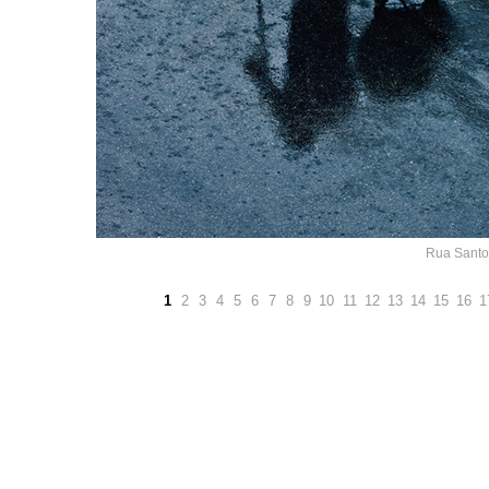
Rua Santo 
1
2
3
4
5
6
7
8
9
10
11
12
13
14
15
16
1