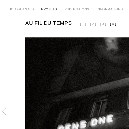
LUCIA GUANAES
PROJETS
PUBLICATIONS
INFORMATIONS
AU FIL DU TEMPS
[ 1 ]
[ 2 ]
[ 3 ]
[ 4 ]