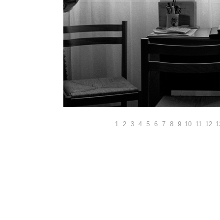
1
2
3
4
5
6
7
8
9
10
11
12
1