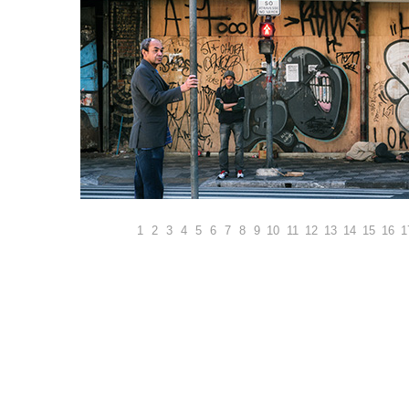
1
2
3
4
5
6
7
8
9
10
11
12
13
14
15
16
1