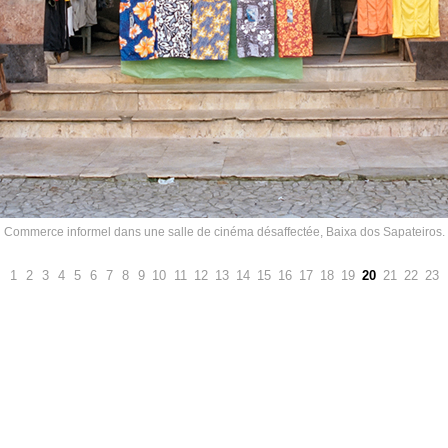
Commerce informel dans une salle de cinéma désaffectée, Baixa dos Sapateiros.
1
2
3
4
5
6
7
8
9
10
11
12
13
14
15
16
17
18
19
20
21
22
23