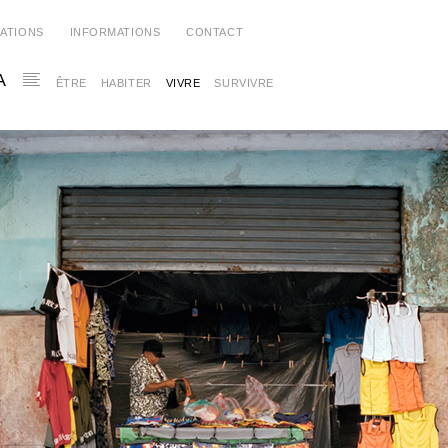
CATIONS
INFORMATIONS
CONTACT
A
ÊTRE
HABITER
VIVRE
SURVIVRE