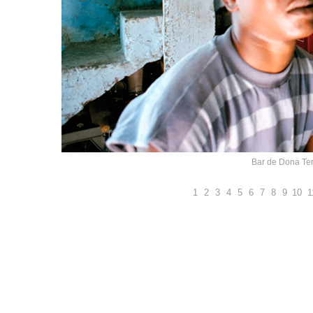
Bar de Dona Ter
1
2
3
4
5
6
7
8
9
10
1