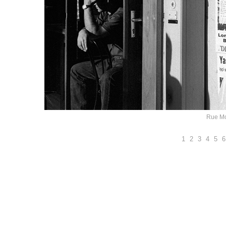
Rue Mo
1
2
3
4
5
6