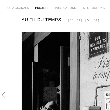
LUCIA GUANAES
PROJETS
PUBLICATIONS
INFORMATIONS
AU FIL DU TEMPS
[ 1 ]
[ 2 ]
[ 3 ]
[ 4 ]