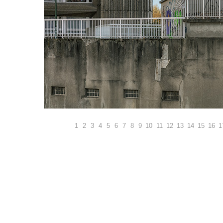
1
2
3
4
5
6
7
8
9
10
11
12
13
14
15
16
1