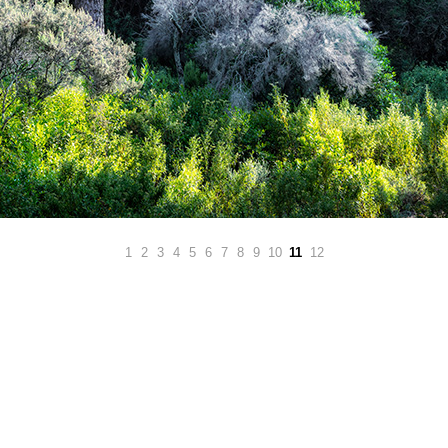
1
2
3
4
5
6
7
8
9
10
11
12