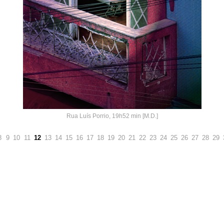
Rua Luís Porrio, 19h52 min [M.D.]
8
9
10
11
12
13
14
15
16
17
18
19
20
21
22
23
24
25
26
27
28
29